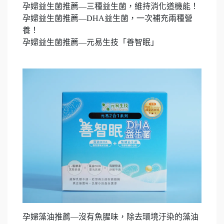
孕婦益生菌推薦—三種益生菌，維持消化道機能！
孕婦益生菌推薦—DHA益生菌，一次補充兩種營
養！
孕婦益生菌推薦
—
元易生技「善智眠」
孕婦藻油推薦—沒有魚腥味，除去環境汙染的藻油