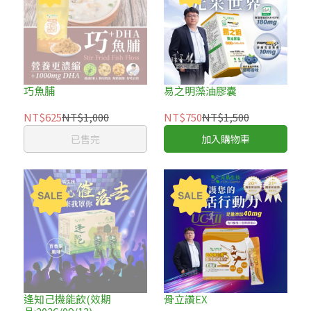
巧魚脯
易之明藻油膠囊
NT$625
NT$1,000
NT$750
NT$1,500
已售完
加入購物車
逢知己機能飲(效期
骨立讚EX